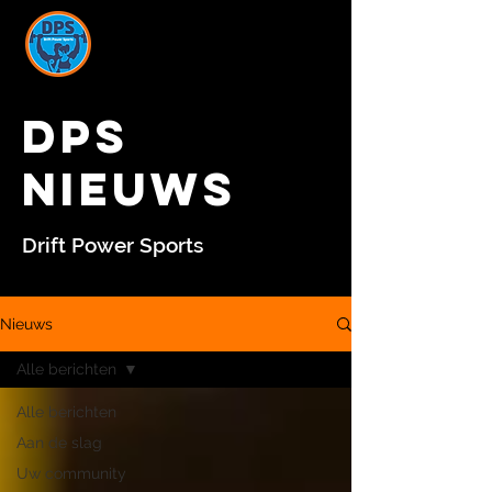
DPS
NIEUWS
Drift Power Sports
Nieuws
Alle berichten
Alle berichten
Aan de slag
Uw community