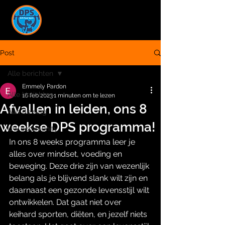
Post
Alle berichten
Emmely Pardon
Alle berichten
16 feb 2023
1 minuten om te lezen
Afvallen in leiden, ons 8
Aan de slag
weekse DPS programma!
Uw community
In ons 8 weeks programma leer je 
alles over mindset, voeding en 
beweging. Deze drie zijn van wezenlijk 
belang als je blijvend slank wilt zijn en 
daarnaast een gezonde levensstijl wilt 
ontwikkelen. Dat gaat niet over 
keihard sporten, diëten, en jezelf niets 