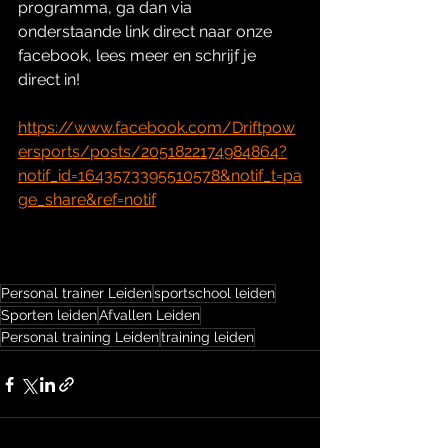
programma, ga dan via 
onderstaande link direct naar onze 
facebook, lees meer en schrijf je 
direct in!
https://www.facebook.com/Driftpow
ersports/posts/2051822174984864?
notif_id=1643573395510578&notif_t=pa
ge_share&ref=notif
Personal trainer Leiden
sportschool leiden
Sporten leiden
Afvallen Leiden
Personal training Leiden
training leiden